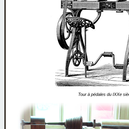
Tour à pédales du IXXe siè